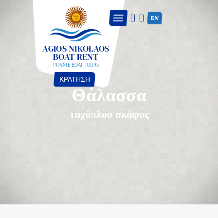
EN
ΚΡΑΤΗΣΗ
Θάλασσα
ταχύπλοο σκάφος