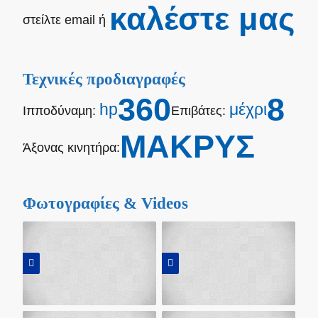
καλέστε μας
στείλτε email ή
Τεχνικές προδιαγραφές
360
8
hp
μέχρι
Ιπποδύναµη:
Επιβάτες:
ΜΑΚΡΥΣ
Άξονας κινητήρα:
Φωτογραφίες & Videos